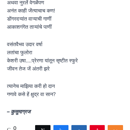
अथवा नुरलें वेगळेंपण
अनंत काही जेंत्याचाच कण!
डोंगरदऱ्यांत वाऱ्याची गाणीं
आकाशगंगेत ताऱ्यांचे पाणीं
वसंतवैभव उदार वर्षा
लतांचा फुलोरा
केशरी उषा….प्रेरणा यांतून सृष्टीत स्फुरे
जीवन तेज जें अंतरी झरे
त्यानेच माझिया करी हो दान
गणावे कसे हें क्षुद्र वा सान?
– कुसुमाग्रज
0
Tweet
Share
Share
Pin
Shar