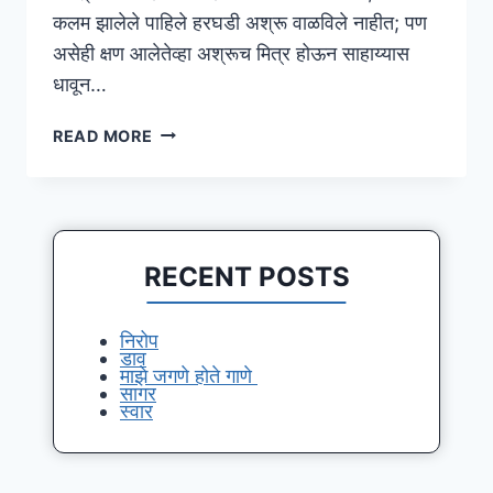
कलम झालेले पाहिले हरघडी अश्रू वाळविले नाहीत; पण
असेही क्षण आलेतेव्हा अश्रूच मित्र होऊन साहाय्यास
धावून…
दोन
READ MORE
दिवस
RECENT POSTS
निरोप
डाव
माझे जगणे होते गाणे
सागर
स्वार