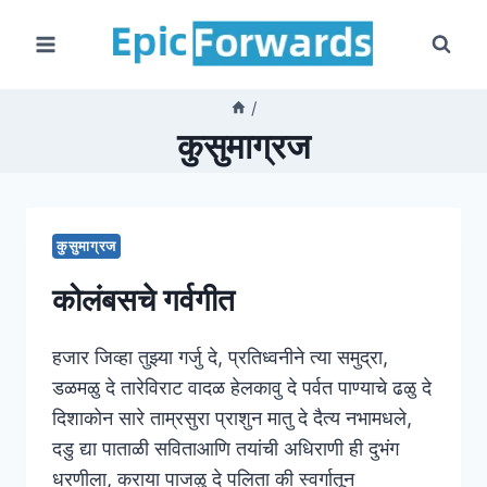
Skip
to
content
/
कुसुमाग्रज
कुसुमाग्रज
कोलंबसचे गर्वगीत
हजार जिव्हा तुझ्या गर्जु दे, प्रतिध्वनीने त्या समुद्रा,
डळमळु दे तारेविराट वादळ हेलकावु दे पर्वत पाण्याचे ढळु दे
दिशाकोन सारे ताम्रसुरा प्राशुन मातु दे दैत्य नभामधले,
दडु द्या पाताळी सविताआणि तयांची अधिराणी ही दुभंग
धरणीला, कराया पाजळु दे पलिता की स्वर्गातून