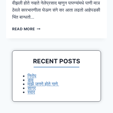
वीझली होते नव्हते नेलेप्रसाद म्हणुन पापण्यांमधे पाणी माञ
ठेवले कारभारणीला घेऊण संगे सर आता लढतो आहेपडकी
भिंत बान्धतो…
कणा
READ MORE
RECENT POSTS
निरोप
डाव
माझे जगणे होते गाणे
सागर
स्वार