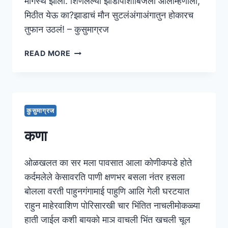
मार्गस्थ झाली. शिणलेल्या झाडापाशीबिजली आलीम्हणाली,
मिठीत येऊ का?झाडाचं मौन सुटलंअंगाअंगातुन होकारच
तुफान उठलं! – कुसुमाग्रज
मौन
READ MORE
कुसुमाग्रज
कणा
ओळखलत का सर मला पावसात आला कोणीकपडे होते
कर्दमलेले केसावरति पाणी क्षणभर बसला नंतर हसला
बोलला वरती पाहुनगंगामाई पाहुणि आलि गेली घरटयात
राहुन माहेरवाशिण पोरिसारखी चार भिंतित नाचलीमोकळ्या
हाती जाईल कशी बायको माञ वाचली भिंत खचली चूल